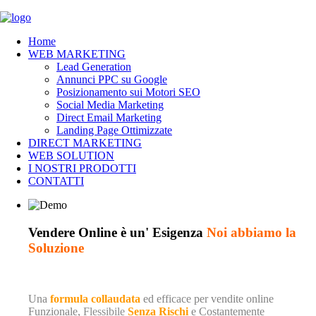
Home
WEB MARKETING
Lead Generation
Annunci PPC su Google
Posizionamento sui Motori SEO
Social Media Marketing
Direct Email Marketing
Landing Page Ottimizzate
DIRECT MARKETING
WEB SOLUTION
I NOSTRI PRODOTTI
CONTATTI
Vendere Online è un' Esigenza
Noi abbiamo la
Soluzione
Una
formula collaudata
ed efficace per vendite online
Funzionale,
Flessibile
Senza Rischi
e Costantemente